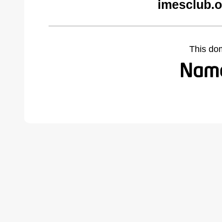
imesclub.o
This do