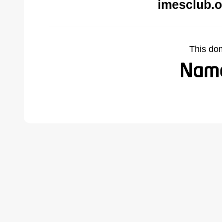
imesclub.o
This do