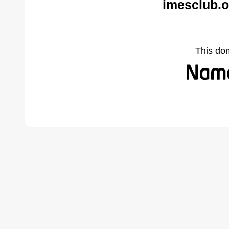
imesclub.o
This do