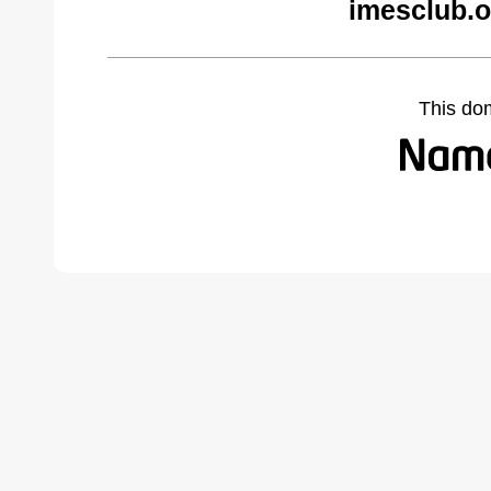
imesclub.o
This do