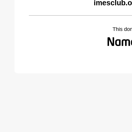
imesclub.o
This do