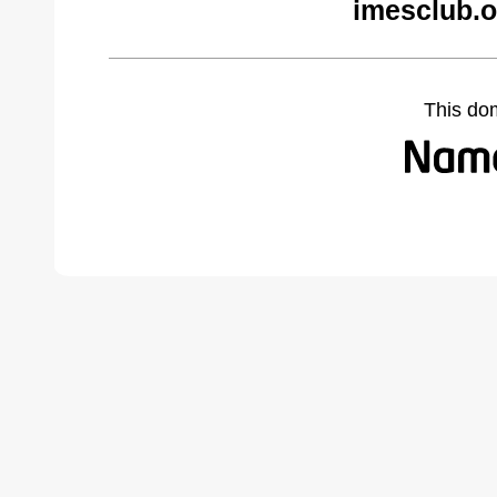
imesclub.o
This do