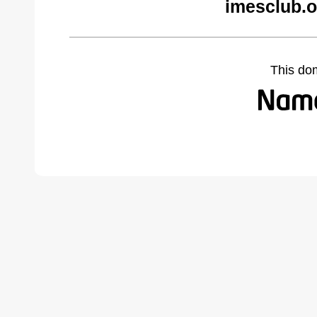
imesclub.o
This do