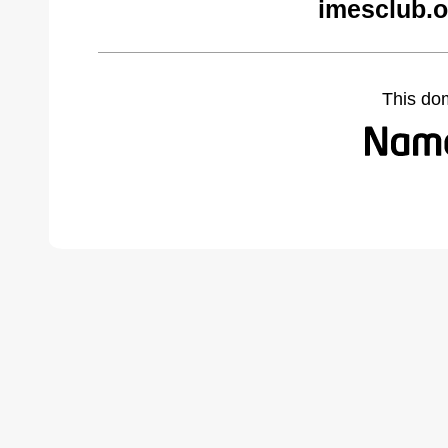
imesclub.o
This do