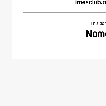
imesclub.o
This do