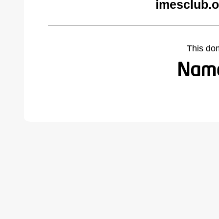
imesclub.o
This do